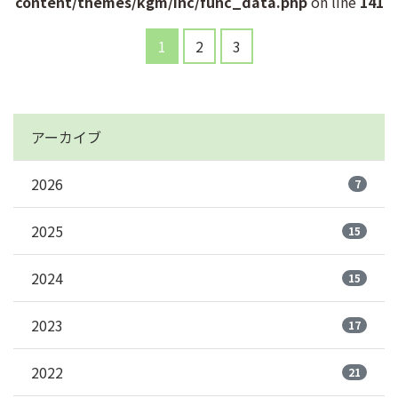
content/themes/kgm/inc/func_data.php
on line
141
1
2
3
アーカイブ
2026
7
2025
15
2024
15
2023
17
2022
21