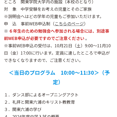
ところ 関東学院大学内の施設（本校のとなり）
対 象 中学受験をお考えの児童とそのご家族
※説明会へはどの学年の児童もご参加いただけます。
申 込 事前WEB申込制（
こちらのページ
）
※
６年生のための勉強会へ参加される場合には、別途事
前WEB申込が必要ですのでご注意ください
。
※事前WEB申込の受付は、10月21日（土）9:00～11月10
日（金）17:00に行います。定員に達したところで申込が
できなくなりますので、ご注意ください。
＜当日のプログラム 10:00～11:30＞（予
定）
１．ダンス部によるオープニングアクト
２．礼拝と関東六浦のキリスト教教育
３．関東六浦の学び
４．2024年度中学入試の概要